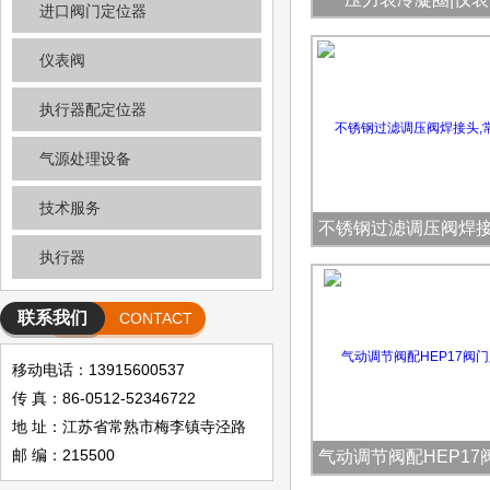
进口阀门定位器
仪表阀
执行器配定位器
气源处理设备
技术服务
不锈钢过滤调压阀焊接
执行器
熟常阳
联系我们
CONTACT
移动电话：13915600537
传 真：86-0512-52346722
地 址：江苏省常熟市梅李镇寺泾路
邮 编：215500
气动调节阀配HEP17
位器