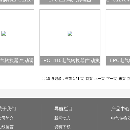
-OG|常阳
0电气转换器,气动调
EPC-1110电气转换器|气动执
EPC电气
节阀
行机构
共 15 条记录，当前 1 / 1 页 首页 上一页 下一页 末页
关于我们
导航栏目
产品中心
公司简介
新闻动态
电气转换
在线留言
资料下载