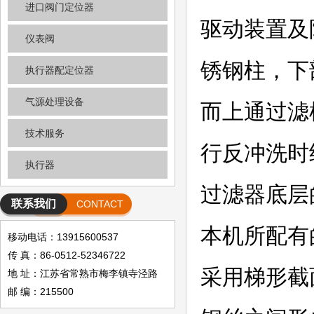
进口阀门定位器
驱动装置及
仪表阀
锈钢柱，下
执行器配定位器
气源处理设备
而上通过滤
技术服务
行反冲洗时
执行器
过滤器底层
联系我们
CONTACT
本机所配有
移动电话：13915600537
传 真：86-0512-52346722
采用梯形截
地 址：江苏省常熟市梅李镇寺泾路
邮 编：215500