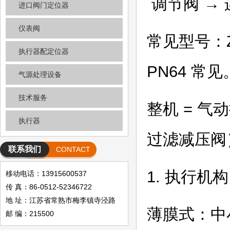
调节阀 →
进口阀门定位器
仪表阀
常见型号：Z
执行器配定位器
PN64 常见
气源处理设备
技术服务
整机 = 气
执行器
过滤减压阀
联系我们
CONTACT
1. 执行机构
移动电话：13915600537
传 真：86-0512-52346722
地 址：江苏省常熟市梅李镇寺泾路
薄膜式：中
邮 编：215500