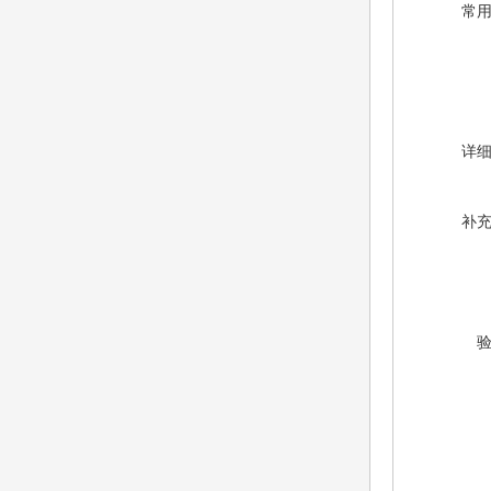
常
详
补