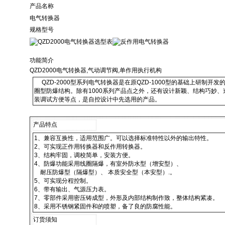
产品名称
电气转换器
规格型号
功能简介
QZD2000电气转换器,气动调节阀,单作用执行机构
QZD-2000型系列电气转换器是在原QZD-1000型的基础上研制开
圈型防爆结构。除有1000系列产品点之外，还有设计新颖、结构巧妙
装调试方便等点，是自控设计中先选用的产品。
产品特点
1、兼容互换性，适用范围广。可以选择标准特性以外的输出特性。
2、可实现正作用转换器和反作用转换器。
3、结构牢固，调校简单，安装方便。
4、防爆功能采用线圈隔爆，有室外防水型（增安型）、
耐压防爆型（隔爆型）、 本质安全型（本安型）.。
5、可实现分程控制。
6、带有输出、气源压力表。
7、零部件采用密压铸成型，外形及内部结构制作致，整体结构紧凑。
8、采用不锈钢紧固件和的喷塑，备了良的防腐性能。
订货须知