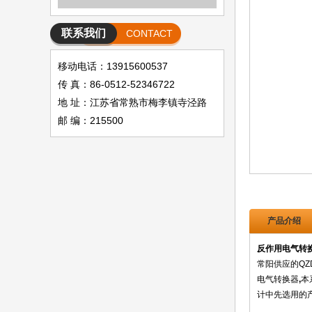
联系我们
CONTACT
移动电话：13915600537
传 真：86-0512-52346722
地 址：江苏省常熟市梅李镇寺泾路
邮 编：215500
产品介绍
反作用电气转换
常阳供应的QZD2
电气转换器
,
本
计中先选用的