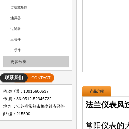
过滤减压阀
油雾器
过滤器
三联件
二联件
更多分类
联系我们
CONTACT
移动电话：13915600537
产品介绍
传 真：86-0512-52346722
法兰仪表风
地 址：江苏省常熟市梅李镇寺泾路
邮 编：215500
常阳仪表的