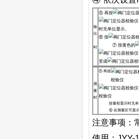
⑤ 再按
输
时无单位显示。
出
⑥ 按
⑦ 按黄色的
时
变成
⑤ 再按
测
量
时
按量程显示时无单
⑥ 在测量区可显示
注意事项：常
使用；JYY