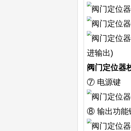
进输出)
阀门定位器
⑦ 电源键
⑧ 输出功能