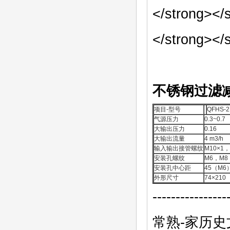
不锈钢过滤
项目-型号
QFHS-2
气源压力
0.3~0.7
大输出压力
0.16
大输出流量
4 m3/h
输入输出接管螺纹
M10×1，G
安装孔螺纹
M6，M8
安装孔中心距
45（M6
外形尺寸
74×2
----------------
常熟-家历