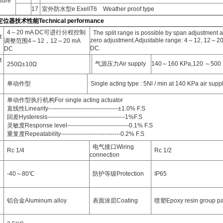
ure
17
室外防水型e ExellT6 Weather proof type
器技术性能Technical performance
4～20 mA DC可进行分程控制
The split range is possible by span adjustment 
t
zero adjustment.Adjustable range: 4～12, 12～2
调整范围4～12，12～20 mA
DC.
DC
t
气源压力Air supply
140～160 KPa,120 ～500
250Ω±10Ω
单动作型
Single acting type : 5Nl / min at 140 KPa air supp
单动作型执行机构For single acting actuator
直线性Linearity-----------------------------------±1.0% F.S
回差Hysteresis---------------------------------------1%F.S
灵敏度Response level-------------------------------0.1% F.S
重复度Repeatability------------------------------0.2% F.S
电气接口Wiring
Rc 1/4
Rc 1/2
connection
-40～80℃
防护等级Protection
IP65
铝合金Aluminum alloy
表面涂层Coating
喷塑Epoxy resin group pa