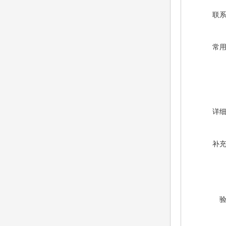
联
常
详
补