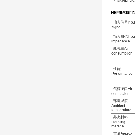
①结构Enclos
HEP电气阀门定位
输入信号Inpu
signal
输入阻抗Inpu
impedance
耗气量Air
consumption
性能
Performance
气源接口Air
connection
环境温度
Ambient
temperature
外壳材料
Housing
material
重量Approx.