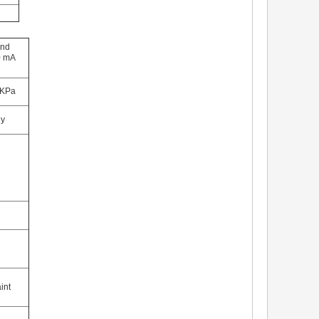
and
0 mA
 KPa
ly
int