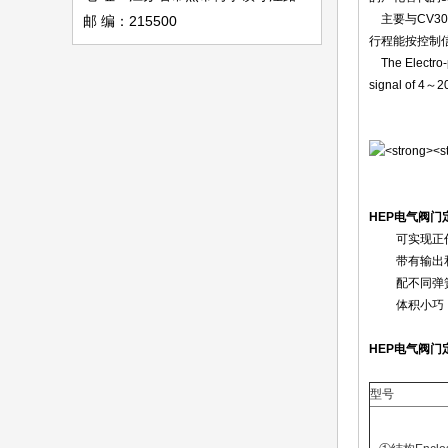
主要与CV30
邮 编：215500
行程能按控制
The Electro-p
signal of 4～2
HEP电气阀门定
可实现正作
带有输出和
配不同弹簧范
体积小巧，
HEP电气阀门定位器
型号